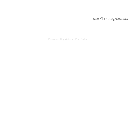
hello@cecilegallo.com
Powered by
Adobe Portfolio